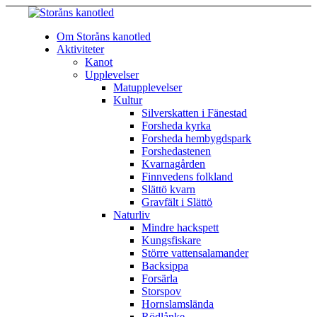
Om Storåns kanotled
Aktiviteter
Kanot
Upplevelser
Matupplevelser
Kultur
Silverskatten i Fänestad
Forsheda kyrka
Forsheda hembygdspark
Forshedastenen
Kvarnagården
Finnvedens folkland
Slättö kvarn
Gravfält i Slättö
Naturliv
Mindre hackspett
Kungsfiskare
Större vattensalamander
Backsippa
Forsärla
Storspov
Hornslamslända
Rödlånke