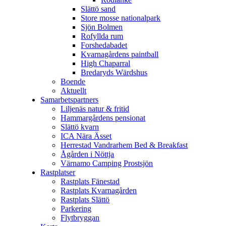
Slättö sand
Store mosse nationalpark
Sjön Bolmen
Rofyllda rum
Forshedabadet
Kvarnagårdens paintball
High Chaparral
Bredaryds Wärdshus
Boende
Aktuellt
Samarbetspartners
Liljenäs natur & fritid
Hammargårdens pensionat
Slättö kvarn
ICA Nära Ässet
Herrestad Vandrarhem Bed & Breakfast
Ågården i Nöttja
Värnamo Camping Prostsjön
Rastplatser
Rastplats Fänestad
Rastplats Kvarnagården
Rastplats Slättö
Parkering
Flytbryggan