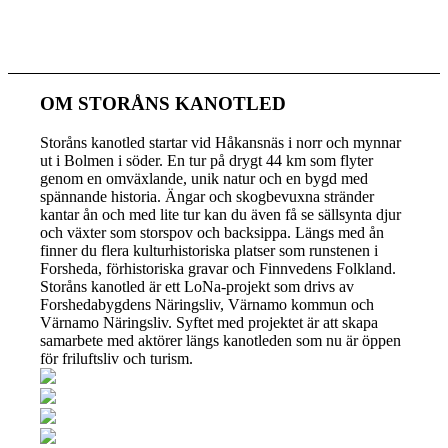
OM STORÅNS KANOTLED
Storåns kanotled startar vid Håkansnäs i norr och mynnar
ut i Bolmen i söder. En tur på drygt 44 km som flyter
genom en omväxlande, unik natur och en bygd med
spännande historia. Ängar och skogbevuxna stränder
kantar ån och med lite tur kan du även få se sällsynta djur
och växter som storspov och backsippa. Längs med ån
finner du flera kulturhistoriska platser som runstenen i
Forsheda, förhistoriska gravar och Finnvedens Folkland.
Storåns kanotled är ett LoNa-projekt som drivs av
Forshedabygdens Näringsliv, Värnamo kommun och
Värnamo Näringsliv. Syftet med projektet är att skapa
samarbete med aktörer längs kanotleden som nu är öppen
för friluftsliv och turism.