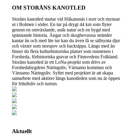
OM STORÅNS KANOTLED
Storåns kanotled startar vid Håkansnäs i norr och mynnar
ut i Bolmen i söder. En tur på drygt 44 km som flyter
genom en omväxlande, unik natur och en bygd med
spännande historia. Ängar och skogbevuxna stränder
kantar ån och med lite tur kan du även få se sällsynta djur
och växter som storspov och backsippa. Längs med ån
finner du flera kulturhistoriska platser som runstenen i
Forsheda, förhistoriska gravar och Finnvedens Folkland.
Storåns kanotled är ett LoNa-projekt som drivs av
Forshedabygdens Näringsliv, Värnamo kommun och
Värnamo Näringsliv. Syftet med projektet är att skapa
samarbete med aktörer längs kanotleden som nu är öppen
för friluftsliv och turism.
Aktuellt