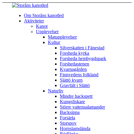
Om Storåns kanotled
Aktiviteter
Kanot
Upplevelser
Matupplevelser
Kultur
Silverskatten i Fänestad
Forsheda kyrka
Forsheda hembygdspark
Forshedastenen
Kvarnagården
Finnvedens folkland
Slättö kvarn
Gravfält i Slättö
Naturliv
Mindre hackspett
Kungsfiskare
Större vattensalamander
Backsippa
Forsärla
Storspov
Hornslamslända
Rödlånke