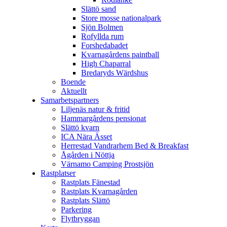
Slättö sand
Store mosse nationalpark
Sjön Bolmen
Rofyllda rum
Forshedabadet
Kvarnagårdens paintball
High Chaparral
Bredaryds Wärdshus
Boende
Aktuellt
Samarbetspartners
Liljenäs natur & fritid
Hammargårdens pensionat
Slättö kvarn
ICA Nära Ässet
Herrestad Vandrarhem Bed & Breakfast
Ågården i Nöttja
Värnamo Camping Prostsjön
Rastplatser
Rastplats Fänestad
Rastplats Kvarnagården
Rastplats Slättö
Parkering
Flytbryggan